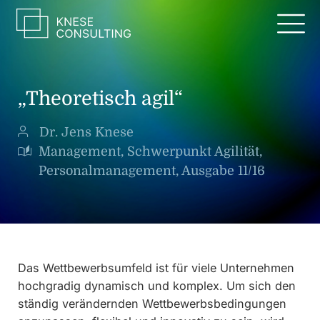
Zum
Inhalt
springen
„Theoretisch agil“
Dr. Jens Knese
Management, Schwerpunkt Agilität,
Personalmanagement, Ausgabe 11/16
Das Wettbewerbsumfeld ist für viele Unternehmen
hochgradig dynamisch und komplex. Um sich den
ständig verändernden Wettbewerbsbedingungen